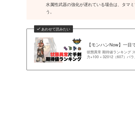
水属性武器の強化が遅れている場合は、タマミ
う。
あわせて読みたい
【モンハンNow】一目
状態異常 期待値ランキング ス
力+100 × 32012（607）