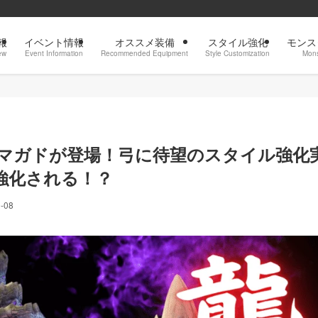
報
イベント情報
オススメ装備
スタイル強化
モンス
ew
Event Information
Recommended Equipment
Style Customization
Mons
イマガドが登場！弓に待望のスタイル強化
強化される！？
-08