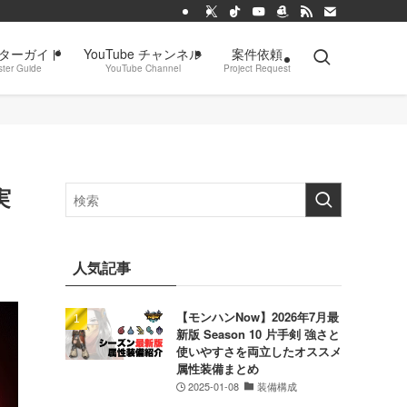
ターガイド
YouTube チャンネル
案件依頼
ter Guide
YouTube Channel
Project Request
実
人気記事
【モンハンNow】2026年7月最
新版 Season 10 片手剣 強さと
使いやすさを両立したオススメ
属性装備まとめ
2025-01-08
装備構成