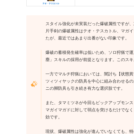
テオ・テスカトル
スタイル強化が未実装だった爆破属性ですが、
片手剣の爆破属性はテオ・テスカトル、マガイマ
たが、最近ではあまり出番がない印象です。
爆破の蓄積発生確率は低いため、ソロ狩猟で運
塵」スキルの採用が前提となります。このスキ
一方でマルチ狩猟においては、闇討ち【状態異
ツィツィヤックの防具を中心に組み合わせるの
ニの脚防具も引き続き有力な選択肢です。
また、タマミツネが今回もピックアップモンス
マガイマガドに対して弱点を突けるだけでなく
効です。
現状、爆破属性は強化が進んでいなくても、特