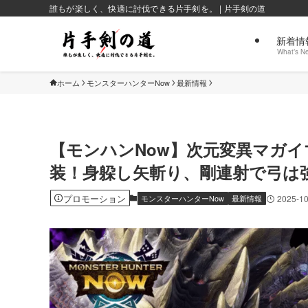
誰もが楽しく、快適に討伐できる片手剣を。 | 片手剣の道
新着情
What’s N
ホーム
モンスターハンターNow
最新情報
【モンハンNow】次元変異マガ
装！身躱し矢斬り、剛連射で弓は
プロモーション
モンスターハンターNow
最新情報
2025-10