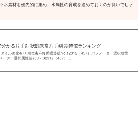
ツネ素材を優先的に集め、水属性の育成を進めておくのが良いでしょ
で分かる片手剣 状態異常片手剣 期待値ランキング
タイル強化有り 順位毒麻痺睡眠爆破No.12312（457）パラメーター選択攻撃
パラメーター選択属性値+50 × 32312（457）…