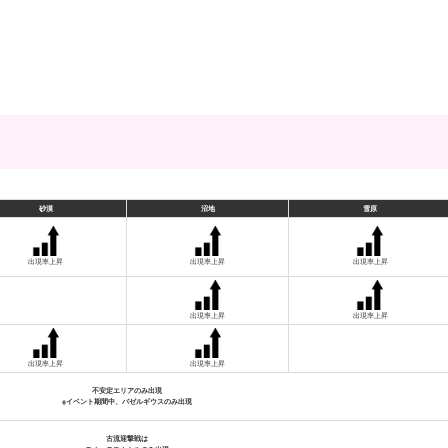
砂漠
沼地
雪原
出現率上昇
出現率上昇
出現率上昇
出現率上昇
出現率上昇
出現率上昇
出現率上昇
不安定エリアのみ出現
※イベント期間中、バゼルギウスのみ出現
古流迎撃戦は