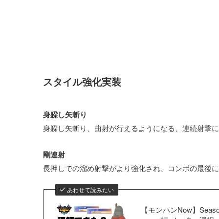
スタイル強化実装
身躱し矢斬り
身躱し矢斬り、曲射が行えるようになる、連続射撃に
剛連射
長押しでの溜め射撃がより強化され、コンボの最後に
あわせて読みたい
【モンハンNow】Sea