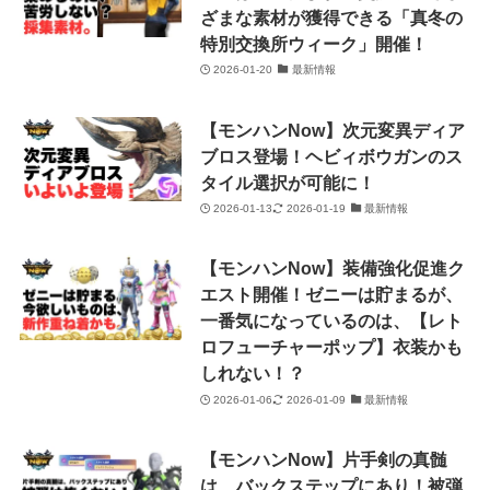
ざまな素材が獲得できる「真冬の
特別交換所ウィーク」開催！
2026-01-20
最新情報
【モンハンNow】次元変異ディア
ブロス登場！ヘビィボウガンのス
タイル選択が可能に！
2026-01-13
2026-01-19
最新情報
【モンハンNow】装備強化促進ク
エスト開催！ゼニーは貯まるが、
一番気になっているのは、【レト
ロフューチャーポップ】衣装かも
しれない！？
2026-01-06
2026-01-09
最新情報
【モンハンNow】片手剣の真髄
は、バックステップにあり！被弾