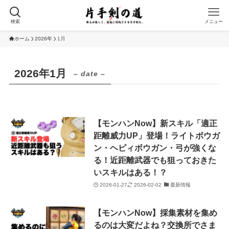
検索
メニュー
ホーム
2026年
1月
2026年1月
– date –
【モンハンNow】新スキル「適正
距離威力UP」登場！ライトボウガ
ン・ヘビィボウガン・弓が強くな
る！近距離武器でも狙っておきた
いスキルはある！？
2026-01-27
2026-02-02
最新情報
【モンハンNow】採集素材を集め
るのは大変だよね？交換所でさま