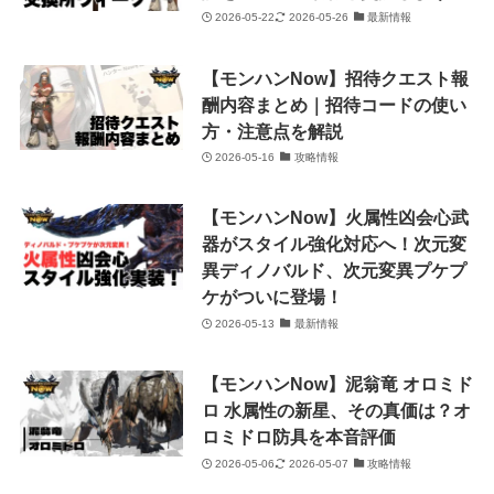
2026-05-22
2026-05-26
最新情報
【モンハンNow】招待クエスト報
酬内容まとめ｜招待コードの使い
方・注意点を解説
2026-05-16
攻略情報
【モンハンNow】火属性凶会心武
器がスタイル強化対応へ！次元変
異ディノバルド、次元変異プケプ
ケがついに登場！
2026-05-13
最新情報
【モンハンNow】泥翁竜 オロミド
ロ 水属性の新星、その真価は？オ
ロミドロ防具を本音評価
2026-05-06
2026-05-07
攻略情報