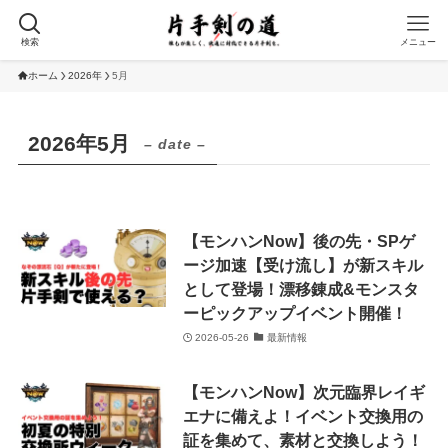
検索
メニュー
ホーム
2026年
5月
2026年5月
– date –
【モンハンNow】後の先・SPゲ
ージ加速【受け流し】が新スキル
として登場！漂移錬成&モンスタ
ーピックアップイベント開催！
2026-05-26
最新情報
【モンハンNow】次元臨界レイギ
エナに備えよ！イベント交換用の
証を集めて、素材と交換しよう！