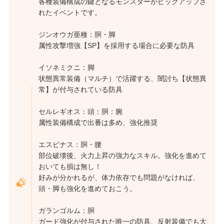
各種装備構成の鍵となるモンスターがピックアップさ
れたイベントです。
ジンオウガ亜種：胴・脚
属性攻撃増強【SP】を採用する場合に必要な防具
イソネミクニ：脚
状態異常装備（マルチ）で活躍する、闇討ち【状態異
常】が付与されている防具
セルレギオス：頭：胴：腕
属性装備構成で出番は多め、強化推奨
エスピナス：胴・腰
部位破壊後、火力上昇の強力なスキル。強化を進めて
おいても損は無し！
好みが分かれるが、体力依存でも問題がなければ、
頭・脚も強化を進めておこう。
ガランゴルム：胴
ガード強化が付与された唯一の防具、反射装備でも大