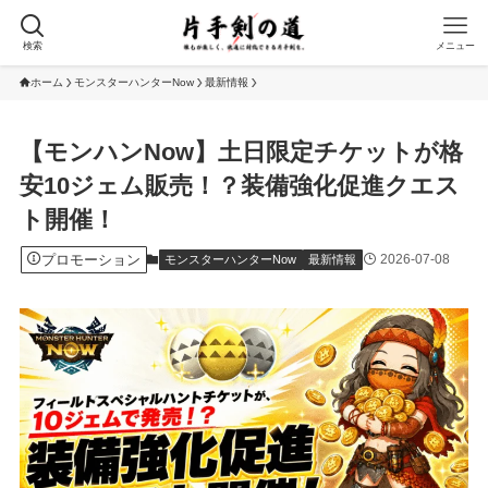
検索
メニュー
ホーム
モンスターハンターNow
最新情報
【モンハンNow】土日限定チケットが格
安10ジェム販売！？装備強化促進クエス
ト開催！
プロモーション
2026-07-08
モンスターハンターNow
最新情報