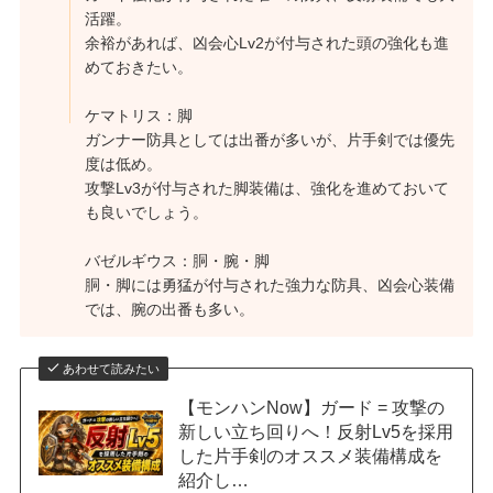
活躍。
余裕があれば、凶会心Lv2が付与された頭の強化も進
めておきたい。
ケマトリス：脚
ガンナー防具としては出番が多いが、片手剣では優先
度は低め。
攻撃Lv3が付与された脚装備は、強化を進めておいて
も良いでしょう。
バゼルギウス：胴・腕・脚
胴・脚には勇猛が付与された強力な防具、凶会心装備
では、腕の出番も多い。
あわせて読みたい
【モンハンNow】ガード = 攻撃の
新しい立ち回りへ！反射Lv5を採用
した片手剣のオススメ装備構成を
紹介し…