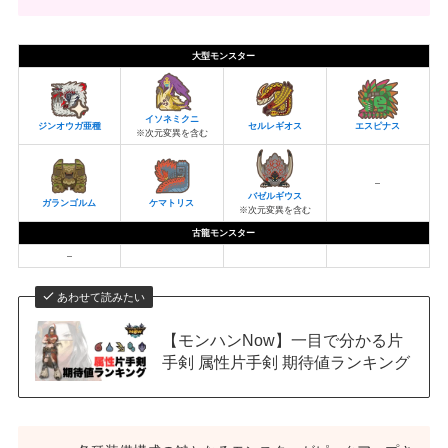
大型モンスター
イソネミクニ
ジンオウガ亜種
セルレギオス
エスピナス
※次元変異を含む
–
バゼルギウス
ガランゴルム
ケマトリス
※次元変異を含む
古龍モンスター
–
あわせて読みたい
【モンハンNow】一目で分かる片
手剣 属性片手剣 期待値ランキング