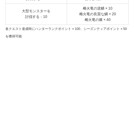
雌火竜の逆鱗 × 10
大型モンスターを
雌火竜の良質な鱗 × 20
討伐する：10
雌火竜の棘 × 40
各クエスト達成時にハンターランクポイント × 100、シーズンティアポイント × 50
を獲得可能