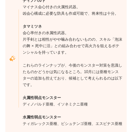
ディノバルド
マイナス会心付きの火属性武器。
凶会心構成に必要な防具も作成可能で、将来性は十分。
タマミツネ
会心率付きの水属性武器。
片手剣とは相性がやや噛み合わないものの、スキル「泡沫
の舞 × 死中に活」との組み合わせで高火力を狙えるポテ
ンシャルを持っています。
これらのラインナップが、今後のモンスター対策を意識し
たものかどうかは気になるところ。10月には亜種モンス
ターの追加も控えており、候補として考えられるのは以下
です。
火属性弱点モンスター
ディノバルド亜種、イソネミクニ亜種
水属性弱点モンスター
ティガレックス亜種、ビシュテンゴ亜種、エスピナス亜種