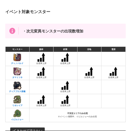
イベント対象モンスター
・次元変異モンスターの出現数増加
モンスター
森林
砂漠
沼地
雪原
ディノバルド
出現率上昇
出現率上昇
タマミツネ
出現率上昇
出現率上昇
出現率上昇
ディアブロス亜種
出現率上昇
リオレイア
出現率上昇
出現率上昇
不安定エリアのみ出現
※イベント期間中、イビルジョーのみ出現
イビルジョー
あわせて読みたい