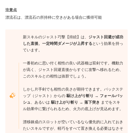
注意点
漂流石は、漂流石の所持枠に空きがある場合に獲得可能
新スキルのジャスト巧撃【持続】は、
ジャスト回避が成功
した直後、一定時間ダメージが上昇する
という効果を持っ
ています。
一番初めに思い付く相性の良い武器種は双剣です。機動力
が高く、ジャスト回避直後からすぐに攻撃へ移れるため、
このスキルとの相性は抜群でしょう。
しかし片手剣でも相性の良さが期待できます。バックステ
ップ（ジャスト）からの
駆け上がり斬り → フォールバッ
シュ
、あるいは
駆け上がり斬り → 落下突き
までをスキ
ル効果中に繋げられるため、火力の底上げが見込めます。
漂移錬成のスロットが空いているなら優先的に入れておき
たいスキルですが、軽巧をすべて置き換える必要はなさそ