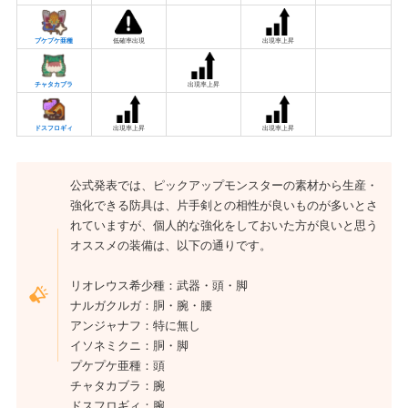
プケプケ亜種
低確率出現
出現率上昇
チャタカブラ
出現率上昇
ドスフロギィ
出現率上昇
出現率上昇
公式発表では、ピックアップモンスターの素材から生産・
強化できる防具は、片手剣との相性が良いものが多いとさ
れていますが、個人的な強化をしておいた方が良いと思う
オススメの装備は、以下の通りです。
リオレウス希少種：武器・頭・脚
ナルガクルガ：胴・腕・腰
アンジャナフ：特に無し
イソネミクニ：胴・脚
プケプケ亜種：頭
チャタカブラ：腕
ドスフロギィ：腕