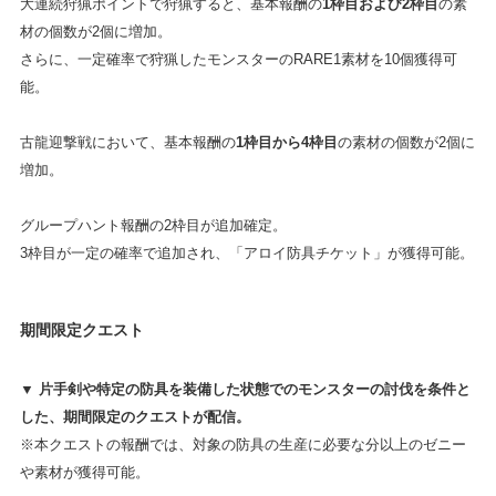
大連続狩猟ポイントで狩猟すると、基本報酬の
1枠目および2枠目
の素
材の個数が2個に増加。
さらに、一定確率で狩猟したモンスターのRARE1素材を10個獲得可
能。
古龍迎撃戦において、基本報酬の
1枠目から4枠目
の素材の個数が2個に
増加。
グループハント報酬の2枠目が追加確定。
3枠目が一定の確率で追加され、「アロイ防具チケット」が獲得可能。
期間限定クエスト
▼ 片手剣や特定の防具を装備した状態でのモンスターの討伐を条件と
した、期間限定のクエストが配信。
※本クエストの報酬では、対象の防具の生産に必要な分以上のゼニー
や素材が獲得可能。