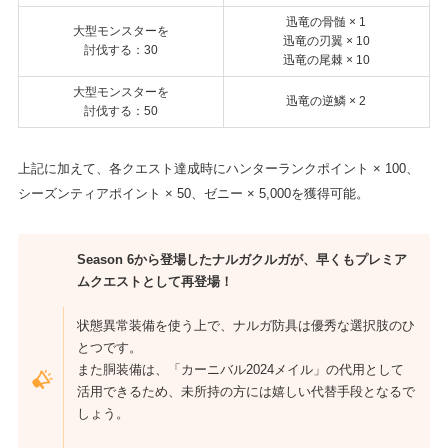
迅竜の骨髄 × 1
大型モンスターを
迅竜の刃翼 × 10
討伐する：30
迅竜の尾棘 × 10
大型モンスターを
迅竜の逆鱗 × 2
討伐する：50
上記に加えて、各クエスト達成時にハンターランクポイント × 100、
シーズンティアポイント × 50、ゼニー × 5,000を獲得可能。
Season 6から登場したナルガクルガが、早くもプレミア
ムクエストとして再登場！
状態異常装備を使う上で、ナルガ防具は優秀な選択肢のひ
とつです。
また胴装備は、「カーニバル2024メイル」の代用として
活用できるため、未所持の方には嬉しい代替手段となるで
しょう。