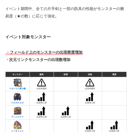
イベント期間中、全ての片手剣と一部の防具の性能がモンスターの難
易度（★の数）に応じて強化。
イベント対象モンスター
・フィールド上のモンスターの出現密度増加
・次元リンクモンスターの出現数増加
モンスター
森林
砂漠
沼地
雪原
リオレウス希少種
出現率通常
出現率通常
ナルガクルガ
出現率上昇
出現率上昇
アンジャナフ
出現率上昇
出現率上昇
イソネミクニ
出現率上昇
出現率上昇