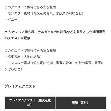
このクエストで獲得できる主な報酬
・モンスター素材（銀火竜の翼爪、水妖鳥の羽根など）
・ゼニー
▼ リオレウス希少種、ナルガクルガの討伐などを条件とした期間限定
のクエストが配信
このクエストで獲得できる主な報酬
・採集素材（大地の結晶）
・モンスター素材（銀火竜の逆鱗、迅竜の骨髄、幻獣の雷玉、竜玉の
かけらなど）
プレミアムクエスト
プレミアムクエスト【銀火竜素
報酬（素材）
材】