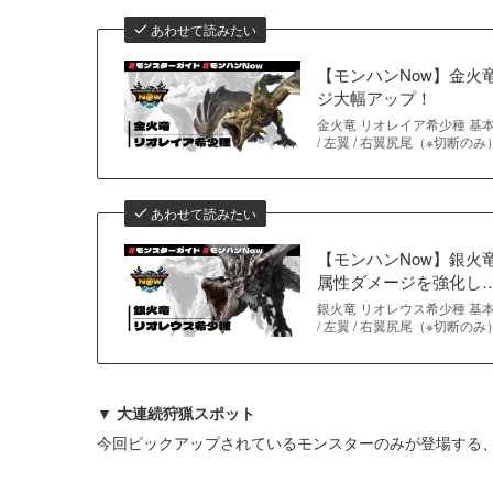
あわせて読みたい
【モンハンNow】金火
ジ大幅アップ！
金火竜 リオレイア希少種 基本デ
/ 左翼 / 右翼尻尾（※切断の
あわせて読みたい
【モンハンNow】銀火
属性ダメージを強化し
銀火竜 リオレウス希少種 基本デ
/ 左翼 / 右翼尻尾（※切断の
▼ 大連続狩猟スポット
今回ピックアップされているモンスターのみが登場する