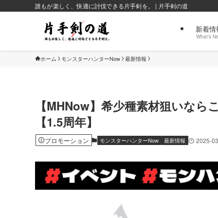
誰もが楽しく、快適に討伐できる片手剣を。 | 片手剣の道
新着情
What’s N
ホーム
モンスターハンターNow
最新情報
【MHNow】希少種素材狙いなら
【1.5周年】
プロモーション
モンスターハンターNow
最新情報
2025-03