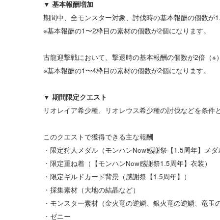
▼ 基本報酬増加
期間中、全モンスター対象、討伐時の基本報酬の個数が1.
※基本報酬の1〜2枠目の素材の個数が2個になります。
古龍迎撃戦において、撃退時の基本報酬の個数が2倍（※）
※基本報酬の1〜4枠目の素材の個数が2個になります。
▼ 期間限定クエスト
リオレイア希少種、リオレウス希少種の討伐などを条件
このクエストで獲得できる主な報酬
・限定狩人メダル（モンハンNow感謝祭【1.5周年】メダ
・限定重ね着（【モンハンNow感謝祭1.5周年】衣装）
・限定ギルドカード背景（感謝祭【1.5周年】）
・採集素材（大地の結晶など）
・モンスター素材（金火竜の逆鱗、銀火竜の逆鱗、竜玉
・ゼニー