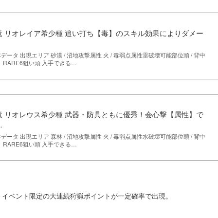
竜 リオレイア希少種 追い打ち【毒】のスキル効果によりダメー
ータ 出現エリア 砂漠 / 沼地攻撃属性 火 / 毒弱点属性雷破壊可能部位頭 / 背中
み）RARE6狙い頭 入手できる…
竜 リオレウス希少種 武器・防具ともに優秀！会心撃【属性】で
…
ータ 出現エリア 森林 / 沼地攻撃属性 火 / 毒弱点属性水破壊可能部位頭 / 背中
み）RARE6狙い頭 入手できる…
、イベント限定の大連続狩猟ポイントが一定確率で出現。