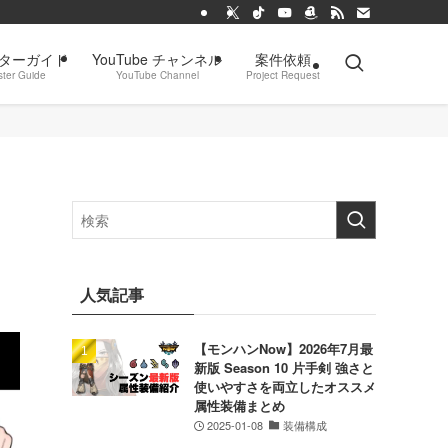
ターガイド
YouTube チャンネル
案件依頼
ter Guide
YouTube Channel
Project Request
人気記事
【モンハンNow】2026年7月最
新版 Season 10 片手剣 強さと
使いやすさを両立したオススメ
属性装備まとめ
2025-01-08
装備構成